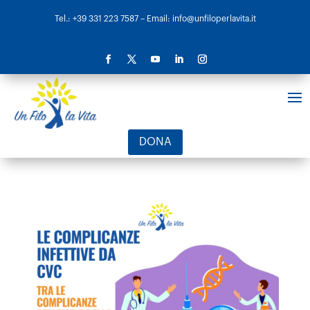
Tel.: +39 331 223 7587
– Email: info@unfiloperlavita.it
DONA