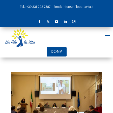
Tel.: +39 331 223 7587
– Email: info@unfiloperlavita.it
DONA