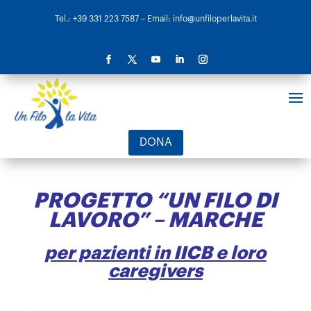
Tel.: +39 331 223 7587
– Email: info@unfiloperlavita.it
DONA
PROGETTO “UN FILO DI
LAVORO” – MARCHE
per pazienti in IICB e loro
caregivers