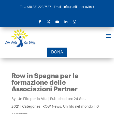
Tel.: +39 331 223 7587
– Email: info@unfiloperlavita.it
DONA
Row in Spagna per la
formazione delle
Associazioni Partner
By:
Un Filo per la Vita
|
Published on: 24 Set,
2021
|
Categories:
ROW News
,
Un filo nel mondo
|
0