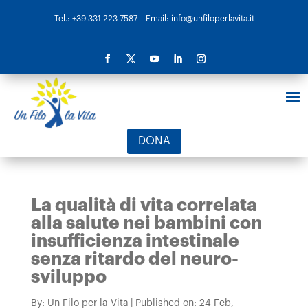
Tel.: +39 331 223 7587
– Email: info@unfiloperlavita.it
DONA
La qualità di vita correlata
alla salute nei bambini con
insufficienza intestinale
senza ritardo del neuro-
sviluppo
By:
Un Filo per la Vita
|
Published on: 24 Feb,