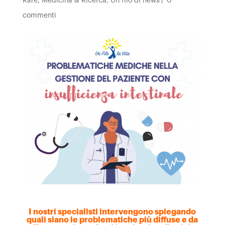
Rare
,
Medicina & Ricerca
,
Un filo di news
|
0
commenti
I nostri specialisti intervengono spiegando
quali siano le problematiche più diffuse e da