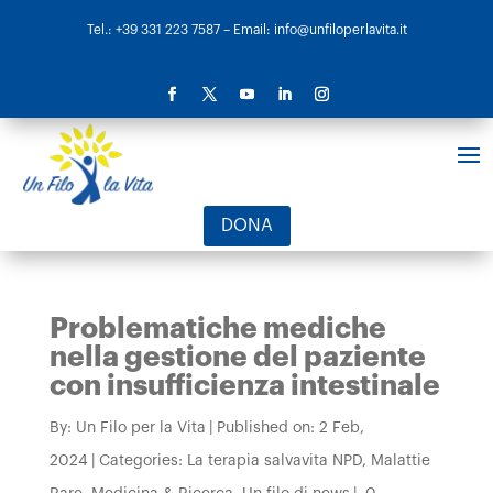
Tel.: +39 331 223 7587
– Email: info@unfiloperlavita.it
DONA
Problematiche mediche
nella gestione del paziente
con insufficienza intestinale
By:
Un Filo per la Vita
|
Published on: 2 Feb,
2024
|
Categories:
La terapia salvavita NPD
,
Malattie