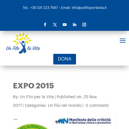
Tel.: +39 331 223 7587
– Email: info@unfiloperlavita.it
DONA
EXPO 2015
By:
Un Filo per la Vita
|
Published on: 25 Nov,
2017
|
Categories:
Un filo nel mondo
|
0 commenti