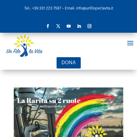
Tel.: +39 331 223 7587
– Email: info@unfiloperlavita.it
DONA