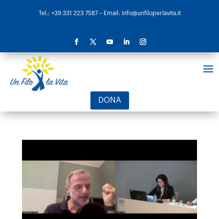
Tel.: +39 331 223 7587
– Email: info@unfiloperlavita.it
DONA