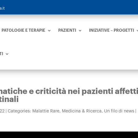
.it
PATOLOGIE E TERAPIE
PAZIENTI
INIZIATIVE – PROGETTI
TI
iche e criticità nei pazienti affett
inali
022
|
Categories:
Malattie Rare
,
Medicina & Ricerca
,
Un filo di news
|