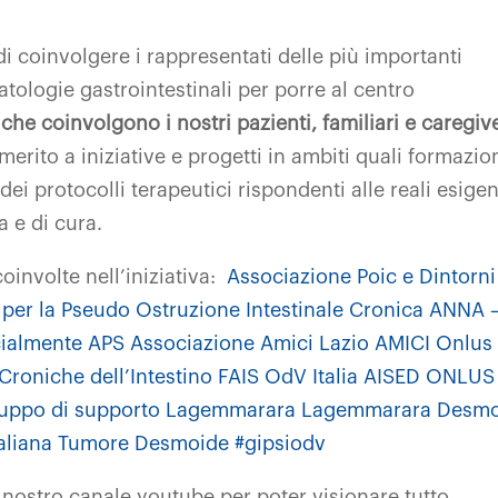
di coinvolgere i rappresentati delle più importanti
patologie gastrointestinali per porre al centro
i che coinvolgono i nostri pazienti, familiari e caregiv
erito a iniziative e progetti in ambiti quali formazio
ei protocolli terapeutici rispondenti alle reali esige
ta e di cura.
involte nell’iniziativa:
Associazione Poic e Dintorni
 per la Pseudo Ostruzione Intestinale Cronica
ANNA 
icialmente APS
Associazione Amici Lazio
AMICI Onlus
Croniche dell’Intestino
FAIS OdV Italia
AISED ONLUS
Gruppo di supporto
Lagemmarara Lagemmarara
Desmo
taliana Tumore Desmoide
#gipsiodv
l nostro canale youtube
per poter visionare tutto