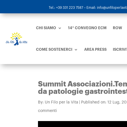
Tel.: +39 331 223 7587
– Email: info@unfiloperlavita
CHI SIAMO
14° CONVEGNO ECM
ROW
COME SOSTENERCI
AREA PRESS
ISCRIVI
Summit Associazioni.Temat
da patologie gastrointest
By:
Un Filo per la Vita
|
Published on: 12 Lug, 2
commenti