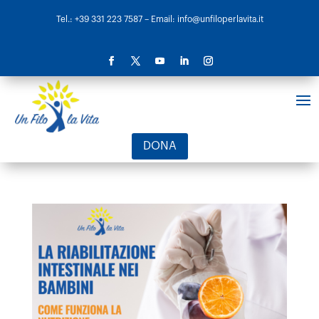
Tel.: +39 331 223 7587
– Email: info@unfiloperlavita.it
DONA