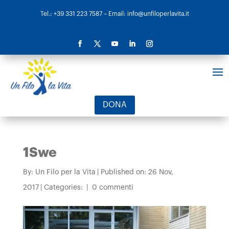
Tel.: +39 331 223 7587
– Email: info@unfiloperlavita.it
DONA
1Swe
By:
Un Filo per la Vita
|
Published on: 26 Nov,
2017
|
Categories:
|
0 commenti