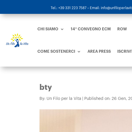
Tel.: +39 331 223 7587
– Email: info@unfiloperlavita
CHI SIAMO
14° CONVEGNO ECM
ROW
COME SOSTENERCI
AREA PRESS
ISCRIVI
bty
By:
Un Filo per la Vita
|
Published on: 26 Gen, 2