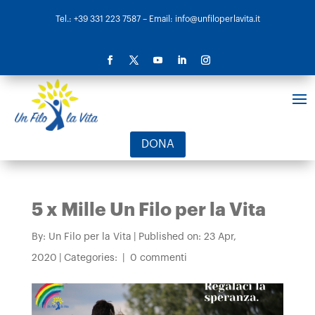
Tel.: +39 331 223 7587
– Email: info@unfiloperlavita.it
DONA
5 x Mille Un Filo per la Vita
By:
Un Filo per la Vita
|
Published on: 23 Apr,
2020
|
Categories:
|
0 commenti