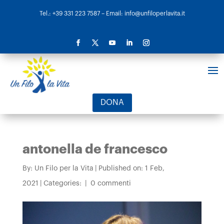
Tel.: +39 331 223 7587
– Email: info@unfiloperlavita.it
DONA
antonella de francesco
By:
Un Filo per la Vita
|
Published on: 1 Feb,
2021
|
Categories:
|
0 commenti