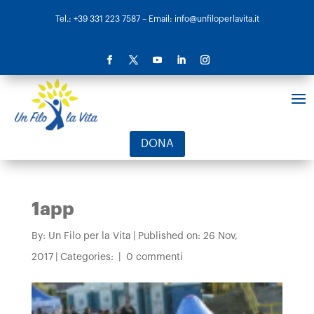
Tel.: +39 331 223 7587
– Email: info@unfiloperlavita.it
DONA
1app
By:
Un Filo per la Vita
|
Published on: 26 Nov,
2017
|
Categories:
|
0 commenti