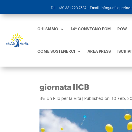
Tel.: +39 331 223 7587
– Email: info@unfiloperlavita
CHI SIAMO
14° CONVEGNO ECM
ROW
COME SOSTENERCI
AREA PRESS
ISCRIVI
giornata IICB
By:
Un Filo per la Vita
|
Published on: 10 Feb, 2