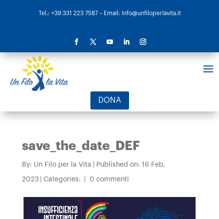
Tel.: +39 331 223 7587
– Email: info@unfiloperlavita.it
DONA
save_the_date_DEF
By:
Un Filo per la Vita
|
Published on: 16 Feb,
2023
|
Categories:
|
0 commenti