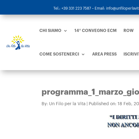
Tel.: +39 331 223 7587
– Email: info@unfiloperlavita
CHI SIAMO
14° CONVEGNO ECM
ROW
COME SOSTENERCI
AREA PRESS
ISCRIVI
programma_1_marzo_gior
By:
Un Filo per la Vita
|
Published on: 18 Feb, 2