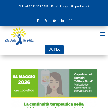
Tel.: +39 331 223 7587
– Email: info@unfiloperlavita.it
DONA