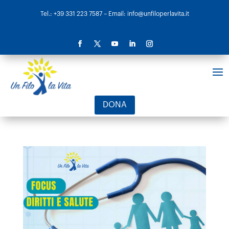
Tel.: +39 331 223 7587
– Email: info@unfiloperlavita.it
DONA