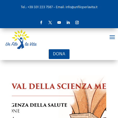
Tel.: +39 331 223 7587
– Email: info@unfiloperlavita.it
DONA