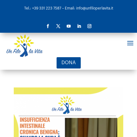
Tel.: +39 331 223 7587
– Email: info@unfiloperlavita.it
DONA