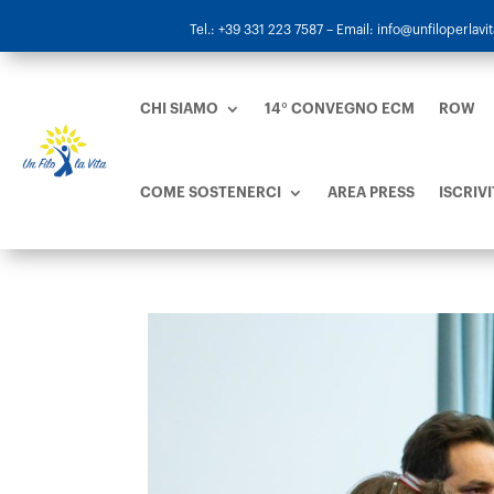
Tel.: +39 331 223 7587
– Email: info@unfiloperlavita
CHI SIAMO
14° CONVEGNO ECM
ROW
COME SOSTENERCI
AREA PRESS
ISCRIVI