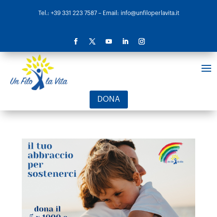
Tel.: +39 331 223 7587
– Email: info@unfiloperlavita.it
DONA