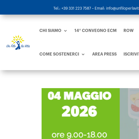
Tel.: +39 331 223 7587
– Email: info@unfiloperlavita
CHI SIAMO
14° CONVEGNO ECM
ROW
COME SOSTENERCI
AREA PRESS
ISCRIVI