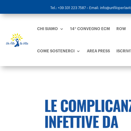
Tel.: +39 331 223 7587
– Email: info@unfiloperlavita
CHI SIAMO
14° CONVEGNO ECM
ROW
COME SOSTENERCI
AREA PRESS
ISCRIVI