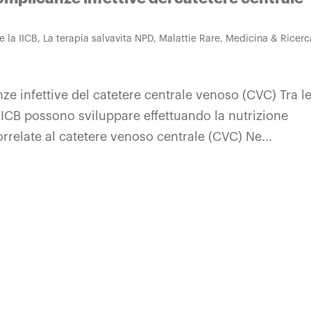
 la IICB
,
La terapia salvavita NPD
,
Malattie Rare
,
Medicina & Ricerc
nze infettive del catetere centrale venoso (CVC) Tra l
 IICB possono sviluppare effettuando la nutrizione
correlate al catetere venoso centrale (CVC) Ne...