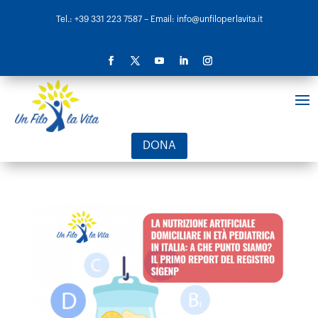
Tel.: +39 331 223 7587
– Email: info@unfiloperlavita.it
DONA