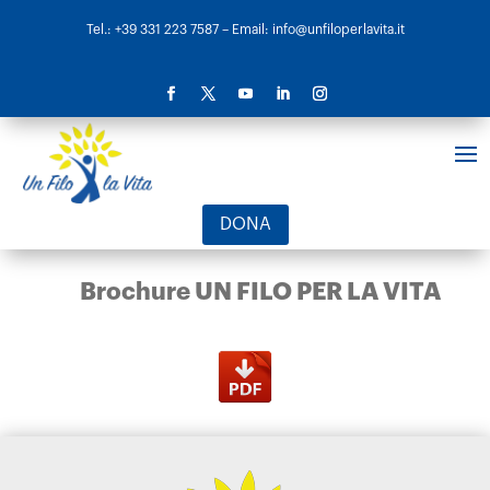
Tel.: +39 331 223 7587
– Email: info@unfiloperlavita.it
DONA
Brochure UN FILO PER LA VITA