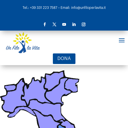
Tel.: +39 331 223 7587
– Email: info@unfiloperlavita.it
DONA